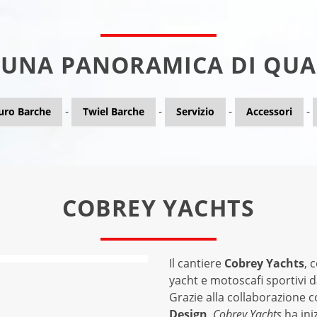
 UNA PANORAMICA DI QUA
-
-
-
-
uro Barche
Twiel Barche
Servizio
Accessori
COBREY YACHTS
Il cantiere
Cobrey Yachts
, 
yacht e motoscafi sportivi da
Grazie alla collaborazione c
Design
,
Cobrey Yachts
ha ini