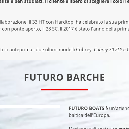
lità e ben studiati. Il cliente è libero di scegliere i colori
laborazione, il 33 HT con Hardtop, ha celebrato la sua prima
on ponte aperto, il 28 SC. Il 2017 è stato l'anno della pri
i in anteprima i due ultimi modelli Cobrey:
Cobrey 70 FLY e 
FUTURO BARCHE
FUTURO BOATS
è un'aziend
baltica dell'Europa.
L'esigenza di costruire
moto